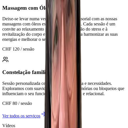
Massagem com Óleos Essenciais
Deixe-se levar numa verdadeira viagem sensorial com as nossas
massagens com óleos essenciais dōTERRA. Cada sessão é um
convite ao relaxamento profundo, à libertação do stress e à
revitalização do corpo e da mente. Ideal para harmonizar as suas
energias e melhorar o seu bem-estar global.
CHF 120 / sessão
Constelação familiar individual
Sessão personalizada centrada na sua história e necessidades.
Exploramos com suavidade as ligações, memórias ou bloqueios que
influenciam o seu funcionamento emocional e relacional.
CHF 80 / sessão
Ver todos os serviços
Vídeos