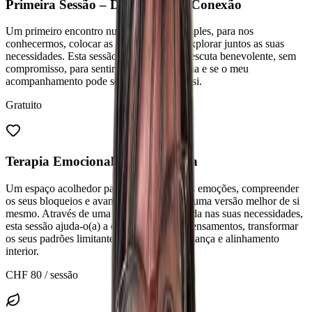
Primeira Sessão – Descoberta & Conexão
Um primeiro encontro numa atmosfera simples, para nos
conhecermos, colocar as suas questões e explorar juntos as suas
necessidades. Esta sessão é um espaço de escuta benevolente, sem
compromisso, para sentir se a ligação se cria e se o meu
acompanhamento pode ser adequado para si.
Gratuito
Terapia Emocional Personalizada
Um espaço acolhedor para explorar as suas emoções, compreender
os seus bloqueios e avançar em direcção a uma versão melhor de si
mesmo. Através de uma abordagem centrada nas suas necessidades,
esta sessão ajuda-o(a) a clarificar os seus pensamentos, transformar
os seus padrões limitantes e recuperar confiança e alinhamento
interior.
CHF 80 / sessão