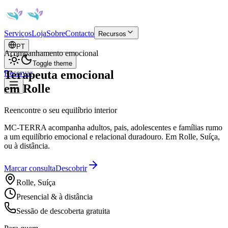
Serviços
Loja
Sobre
Contacto
Recursos
PT
Acompanhamento emocional
Toggle theme
Terapeuta emocional
Reservar
em
Rolle
Reencontre o seu equilíbrio interior
MC-TERRA acompanha adultos, pais, adolescentes e famílias rumo
a um equilíbrio emocional e relacional duradouro. Em Rolle, Suíça,
ou à distância.
Marcar consulta
Descobrir
Rolle, Suíça
Presencial & à distância
Sessão de descoberta gratuita