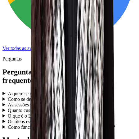
Ver todas as avaliações
Perguntas
Perguntas
frequentes
A quem se destina MC-TERRA?
Como se desenrola uma primeira sessão?
As sessões são presenciais ou à distância?
Quanto custa uma sessão e quanto tempo dura?
O que é o Eneagrama?
Os óleos essenciais são obrigatórios?
Como funcionam as constelações familiares em grupo?