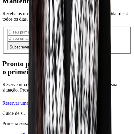
Mantenha-se conectado(a)
Receba os nossos artigos, conselhos e inspirações para cuidar de si
todos os dias.
Subscrever
Pronto para dar
o
primeiro passo
?
Reserve uma sessão de descoberta gratuita para discutir a sua
situação. Presencialmente em Rolle ou à distância.
Reservar uma sessão
WhatsApp
Cuide de si.
Primeira sessão de descoberta gratuita, sem compromisso.