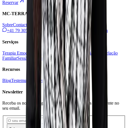
Reservar
MC-TERRA
Sobre
Contacto
Termos
Privacidade
+41 79 305 18 01
Rolle, Suíça
contact@mc-terra.ch
Serviços
Terapia Emocional
Massagem com Óleos Essenciais
Constelação
Familiar
Sessão de Descoberta
Loja doTERRA
Recursos
Blog
Testemunhos
Eventos
Bom Presente
Newsletter
Receba os nossos artigos, conselhos e inspirações diretamente no
seu email.